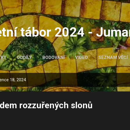
Přeskočit na hlavní obsah
tní tábor 2024 - Juma
TKY
ODDÍLY
BODOVÁNÍ
VIDEO
SEZNAM VĚCÍ
vence 18, 2024
ádem rozzuřených slonů