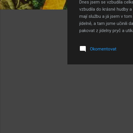
Dnes jsem se vzbudila celk
k
vzbudila do krásné hudby a
y
mají službu a já jsem v tom 
jídelně, a tam jsme učinili 
pakovat z jídelny pryč a ut
Pak začala dopolední hra, k
lesem do potoka, špinavým 
Okomentovat
museli opakovat po dobu 80
byli strašně špinaví od bláta