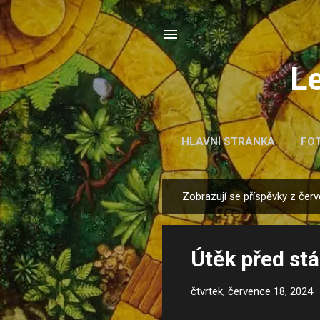
Le
HLAVNÍ STRÁNKA
FO
Zobrazují se příspěvky z čer
P
ř
í
Útěk před st
s
p
čtvrtek, července 18, 2024
ě
v