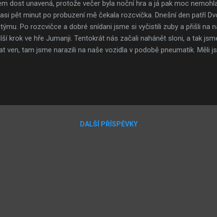
em dost unavená, protože večer byla noční hra a já pak moc nemohl
 asi pět minut po probuzení mě čekala rozcvička. Dnešní den patří 
týmu. Po rozcvičce a dobré snídani jsme si vyčistili zuby a přišli na n
další krok ve hře Jumanji. Tentokrát nás začali nahánět sloni, a tak j
íkat ven, tam jsme narazili na naše vozidla v podobě pneumatik. Měli j
terá spočívala v tom, že jsme museli v jednotlivých týmech utíkat s 
bazénem a samozřejmě i blátíčkem, a tohle celé kolo s jedinou pře
 minut, dokud nezazvonil gong. Po hře jsme se museli jít okamžitě 
. Po sprše jsme si...
DALŠÍ PŘÍSPĚVKY