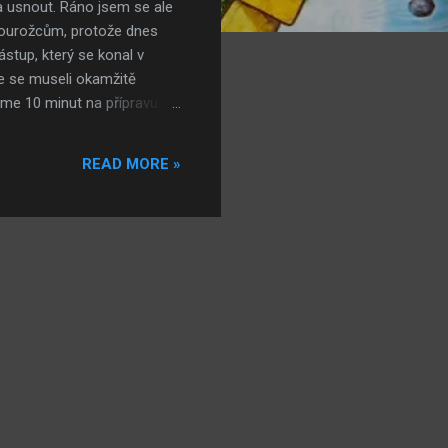
a usnout. Ráno jsem se ale
Dvourožcům, protože dnes
ástup, který se konal v
sme se museli okamžitě
sme 10 minut na přípravu.
pneumatikou přes cestu,
stávkou na svačinu jsme
READ MORE »
osprchovat, protože jsme