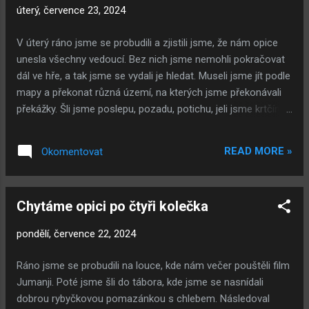
tak vydat. Na každý oddíl jsme dostali 25 úkolů, které jsme
úterý, července 23, 2024
museli splnit za celý den, abychom opici Daveho vysvobodili.
Měli jsme na to čas do 16:00. Celý den jsme proto chodili po
V úterý ráno jsme se probudili a zjistili jsme, že nám opice
areálu a kochali se zvířátky. Procházeli jsme skrz na skrz
unesla všechny vedoucí. Bez nich jsme nemohli pokračovat
zoo a plnili jsme úkoly. Fotili se u lva, prolézali hroším
dál ve hře, a tak jsme se vydali je hledat. Museli jsme jít podle
zadkem, hledali informace a pozorovali krmení tučň...
mapy a překonat různá území, na kterých jsme překonávali
překážky. Šli jsme poslepu, pozadu, potichu, jeli jsme krtčím
metrem a když někdo porušil pravidla, oslepl. Vedoucí se
nám podařilo po náročné cestě zachránit a bezpečně jsme
READ MORE »
Okomentovat
se vrátili do tábořiště. Odpoledne nás čekal další hod
kostkou v rámci hry Jumanji. Tentokrát nás hra vzala na
cestu na pyramidy. Boj o pyramidy byl náročný a všechny
Chytáme opici po čtyři kolečka
týmy do něj šly naplno. Pohybovali jsme se po deskové hře a
plnili různé úkoly a tresty podle toho, jakou figurkou a kam
pondělí, července 22, 2024
jsme táhli. Byl to nekonečný boj, ale nakonec jsme ho všichni
úspěšně zvládli. Vyhrál náš tým Sloni v porcelánu a jsme
Ráno jsme se probudili na louce, kde nám večer pouštěli film
proto zase o krok blíž k vítězství. Večer jsme měli
Jumanji. Poté jsme šli do tábora, kde jsme se nasnídali
zasloužené osobní volno. Honza, tým Sloni v porcelánu
dobrou rybyčkovou pomazánkou s chlebem. Následoval