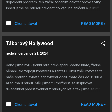
dopolední program, ten začal focením celotáborové fotky.
Ihned jsme se museli převléct do věcí na zničení a jelikož
nám byla zima, tak někteří měli i pláštěnku. Dopoledním
programem byly čtyři kolečka, po která jsme chytali zlotřilou
READ MORE »
Okomentovat
opici. První kolo byl čistý běh se zapamatováním různých
věcí, které nám opice ukradla. Druhé kolo bylo o něco kratší,
ale už jsme museli běžet s lanem a do kopce kolem krmelce.
Táborový Hollywood
Třetím kolem byla jízda na kole, které nebylo funkční. Kolo
bylo zase o trošku rychlejší. Nejhorším, ale zároveň
neděle, července 21, 2024
nejlepším kolem, bylo to poslední, u kterého nám opice
ukradla pneumatiku. Takže jsme pro ni museli doběhnout pod
Ráno jsme byli všichni mile překvapeni. Žádné bláto, žádné
mostek a běžet proti proudu řeky až k táboru. Pro někoho to
běhání, ale zapojit kreativitu a fantazii. Úkol zněl: rozveselte
byla zábava a pro někoho zase dřina. Ale náš tým si to užil a
naše smutná zvířata zábavnými videii, máte čas do 19:00 a
toto kolo vyhrál i s náskokem. Po programu byl oběd a byly
ať to má 8 minut. Měli jsme tu možnost se inspirovat
to naše oblí...
divadelními představeními z minulých let a tak jsme se mnozí
mohli vrátit do roku 2014 nebo 2015, kdy jsem byla ještě
škvrně. Inspiraci máme, teď jen začít. Záchytnými body pro
READ MORE »
Okomentovat
každý tým byla vylosovaná slova, které jsme museli ve