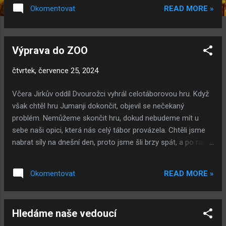
Jumanji je všechny dost poznamenala. Těšíme se na vás! -
READ MORE »
Okomentovat
------------------------------------------------------------------
------------------------------------------------------------------
----- ODJEZD: 27.07. mezi 10:00-11:00 na
Výprava do ZOO
silnici Vyhnánov-Hajnice GPS SRAZU:
50.4633006N, 15.9314731E ADRESA: ...
čtvrtek, července 25, 2024
Včera Jirkův oddíl Dvourožci vyhrál celotáborovou hru. Když
však chtěl hru Jumanji dokončit, objevil se nečekaný
problém. Nemůžeme skončit hru, dokud nebudeme mít u
sebe naši opici, která nás celý tábor provázela. Chtěli jsme
nabrat síly na dnešní den, proto jsme šli brzy spát, a po ranní
rozcvičce jsme se vydali hledat naši ztracenou opici. A kde
jinde jsme ji měli hledat než v samotné zoo... Sbalili jsme si
READ MORE »
Okomentovat
svačinu a nasedli do zoo expresu - bílý a černý autobus. A
opravdu, dojeli jsme do zoo Dvůr Králové. U pavilonu opic
stál uvězněný Dave převlečený v kostýmu opice. ALE.
Hledáme naše vedoucí
Krotitel opic, který držel Daveho v zajetí, nám ho nechtěl jen