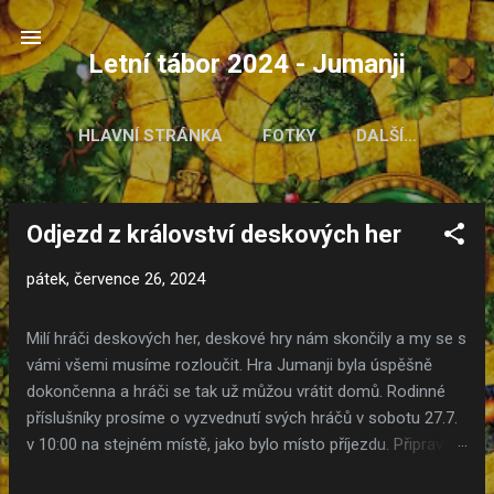
Přeskočit na hlavní obsah
Letní tábor 2024 - Jumanji
HLAVNÍ STRÁNKA
FOTKY
DALŠÍ…
Odjezd z království deskových her
P
ř
pátek, července 26, 2024
í
s
Milí hráči deskových her, deskové hry nám skončily a my se s
p
vámi všemi musíme rozloučit. Hra Jumanji byla úspěšně
ě
dokončenna a hráči se tak už můžou vrátit domů. Rodinné
v
příslušníky prosíme o vyzvednutí svých hráčů v sobotu 27.7.
k
v 10:00 na stejném místě, jako bylo místo příjezdu. Připravte
y
se na to, že své malé i velké hráče ale nepoznáte. Hra